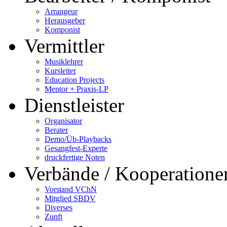
Arrangeur
Herausgeber
Komponist
Vermittler
Musiklehrer
Kursleiter
Education Projects
Mentor + Praxis-LP
Dienstleister
Organisator
Berater
Demo/Üb-Playbacks
Gesangfest-Experte
druckfertige Noten
Verbände / Kooperatione
Vorstand VChN
Mitglied SBDV
Diverses
Zunft