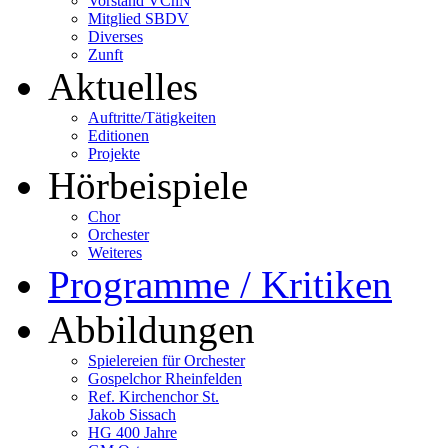
Vorstand VChN
Mitglied SBDV
Diverses
Zunft
Aktuelles
Auftritte/Tätigkeiten
Editionen
Projekte
Hörbeispiele
Chor
Orchester
Weiteres
Programme / Kritiken
Abbildungen
Spielereien für Orchester
Gospelchor Rheinfelden
Ref. Kirchenchor St.
Jakob Sissach
HG 400 Jahre