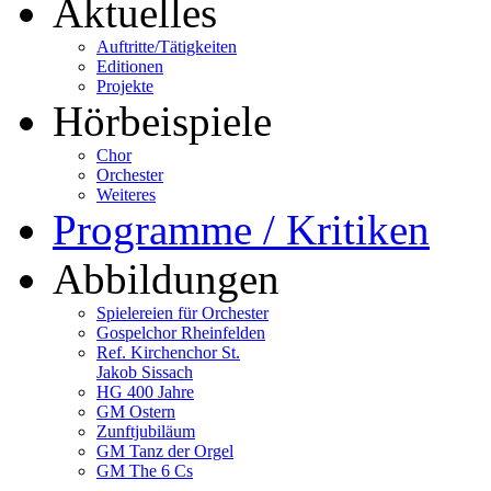
Aktuelles
Auftritte/Tätigkeiten
Editionen
Projekte
Hörbeispiele
Chor
Orchester
Weiteres
Programme / Kritiken
Abbildungen
Spielereien für Orchester
Gospelchor Rheinfelden
Ref. Kirchenchor St.
Jakob Sissach
HG 400 Jahre
GM Ostern
Zunftjubiläum
GM Tanz der Orgel
GM The 6 Cs