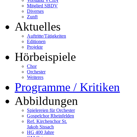
Vorstand VChN
Mitglied SBDV
Diverses
Zunft
Aktuelles
Auftritte/Tätigkeiten
Editionen
Projekte
Hörbeispiele
Chor
Orchester
Weiteres
Programme / Kritiken
Abbildungen
Spielereien für Orchester
Gospelchor Rheinfelden
Ref. Kirchenchor St.
Jakob Sissach
HG 400 Jahre