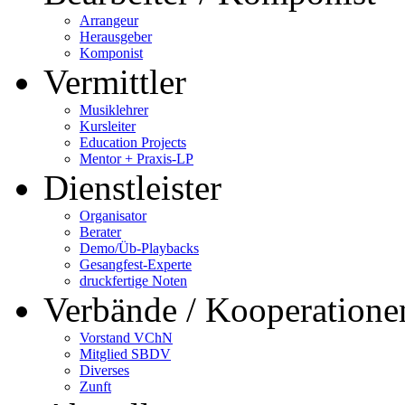
Arrangeur
Herausgeber
Komponist
Vermittler
Musiklehrer
Kursleiter
Education Projects
Mentor + Praxis-LP
Dienstleister
Organisator
Berater
Demo/Üb-Playbacks
Gesangfest-Experte
druckfertige Noten
Verbände / Kooperatione
Vorstand VChN
Mitglied SBDV
Diverses
Zunft