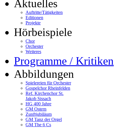
Aktuelles
Auftritte/Tätigkeiten
Editionen
Projekte
Hörbeispiele
Chor
Orchester
Weiteres
Programme / Kritiken
Abbildungen
Spielereien für Orchester
Gospelchor Rheinfelden
Ref. Kirchenchor St.
Jakob Sissach
HG 400 Jahre
GM Ostern
Zunftjubiläum
GM Tanz der Orgel
GM The 6 Cs