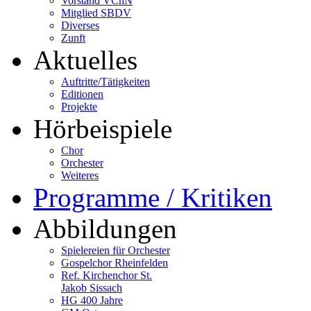
Vorstand VChN
Mitglied SBDV
Diverses
Zunft
Aktuelles
Auftritte/Tätigkeiten
Editionen
Projekte
Hörbeispiele
Chor
Orchester
Weiteres
Programme / Kritiken
Abbildungen
Spielereien für Orchester
Gospelchor Rheinfelden
Ref. Kirchenchor St.
Jakob Sissach
HG 400 Jahre