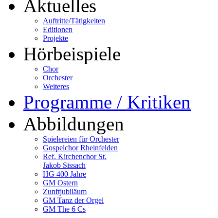
Aktuelles
Auftritte/Tätigkeiten
Editionen
Projekte
Hörbeispiele
Chor
Orchester
Weiteres
Programme / Kritiken
Abbildungen
Spielereien für Orchester
Gospelchor Rheinfelden
Ref. Kirchenchor St.
Jakob Sissach
HG 400 Jahre
GM Ostern
Zunftjubiläum
GM Tanz der Orgel
GM The 6 Cs