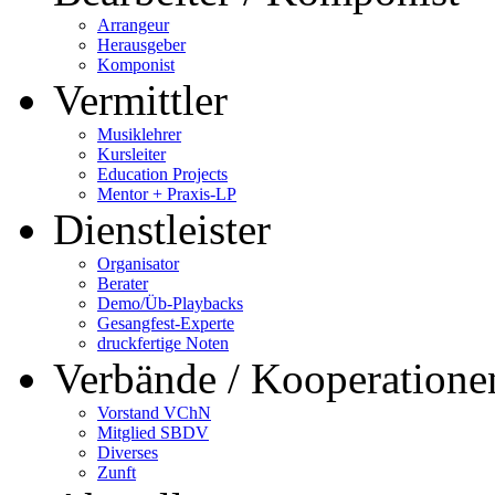
Arrangeur
Herausgeber
Komponist
Vermittler
Musiklehrer
Kursleiter
Education Projects
Mentor + Praxis-LP
Dienstleister
Organisator
Berater
Demo/Üb-Playbacks
Gesangfest-Experte
druckfertige Noten
Verbände / Kooperatione
Vorstand VChN
Mitglied SBDV
Diverses
Zunft