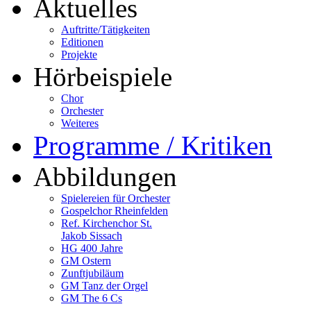
Aktuelles
Auftritte/Tätigkeiten
Editionen
Projekte
Hörbeispiele
Chor
Orchester
Weiteres
Programme / Kritiken
Abbildungen
Spielereien für Orchester
Gospelchor Rheinfelden
Ref. Kirchenchor St.
Jakob Sissach
HG 400 Jahre
GM Ostern
Zunftjubiläum
GM Tanz der Orgel
GM The 6 Cs