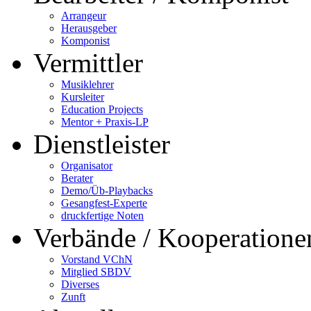
Arrangeur
Herausgeber
Komponist
Vermittler
Musiklehrer
Kursleiter
Education Projects
Mentor + Praxis-LP
Dienstleister
Organisator
Berater
Demo/Üb-Playbacks
Gesangfest-Experte
druckfertige Noten
Verbände / Kooperatione
Vorstand VChN
Mitglied SBDV
Diverses
Zunft