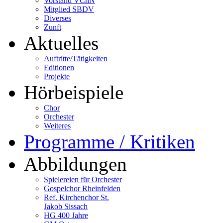
Vorstand VChN
Mitglied SBDV
Diverses
Zunft
Aktuelles
Auftritte/Tätigkeiten
Editionen
Projekte
Hörbeispiele
Chor
Orchester
Weiteres
Programme / Kritiken
Abbildungen
Spielereien für Orchester
Gospelchor Rheinfelden
Ref. Kirchenchor St.
Jakob Sissach
HG 400 Jahre