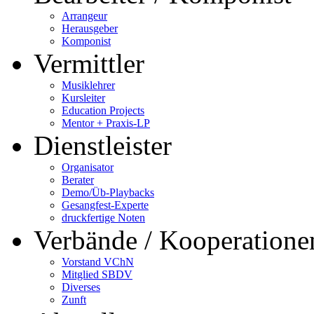
Arrangeur
Herausgeber
Komponist
Vermittler
Musiklehrer
Kursleiter
Education Projects
Mentor + Praxis-LP
Dienstleister
Organisator
Berater
Demo/Üb-Playbacks
Gesangfest-Experte
druckfertige Noten
Verbände / Kooperatione
Vorstand VChN
Mitglied SBDV
Diverses
Zunft