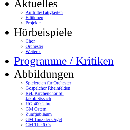
Aktuelles
Auftritte/Tätigkeiten
Editionen
Projekte
Hörbeispiele
Chor
Orchester
Weiteres
Programme / Kritiken
Abbildungen
Spielereien für Orchester
Gospelchor Rheinfelden
Ref. Kirchenchor St.
Jakob Sissach
HG 400 Jahre
GM Ostern
Zunftjubiläum
GM Tanz der Orgel
GM The 6 Cs