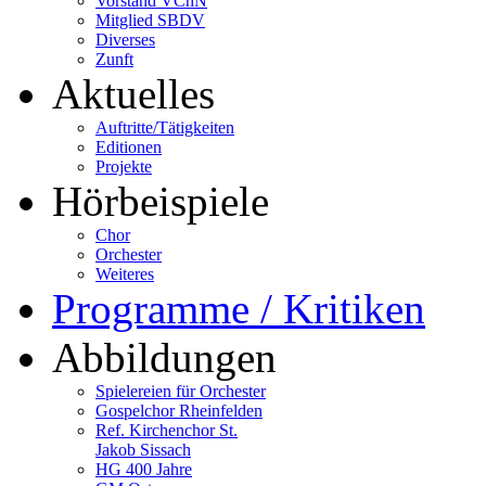
Vorstand VChN
Mitglied SBDV
Diverses
Zunft
Aktuelles
Auftritte/Tätigkeiten
Editionen
Projekte
Hörbeispiele
Chor
Orchester
Weiteres
Programme / Kritiken
Abbildungen
Spielereien für Orchester
Gospelchor Rheinfelden
Ref. Kirchenchor St.
Jakob Sissach
HG 400 Jahre